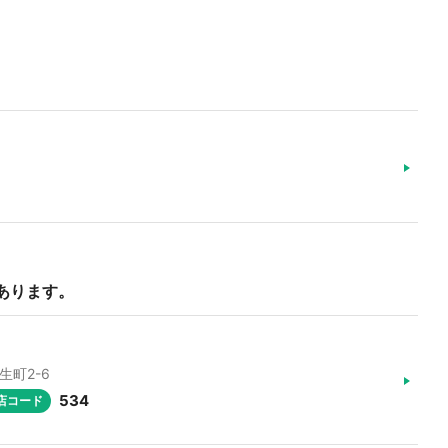
あります。
生町2-6
534
店コード