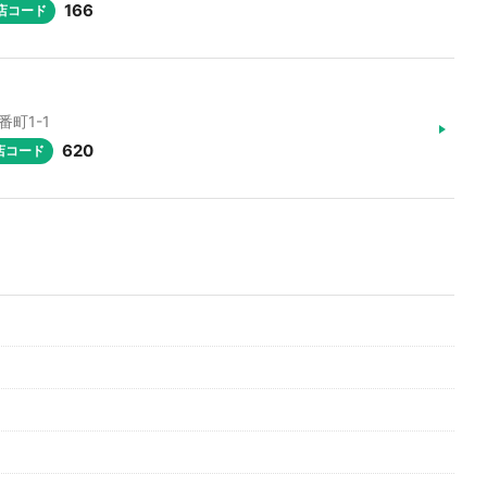
166
店コード
番町1-1
620
店コード