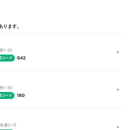
あります。
座1-20
642
店コード
座1-30
180
店コード
幸通2-15