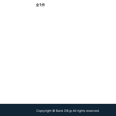
1
全
件
Copryright © Bank DB.jp All rights reserved.