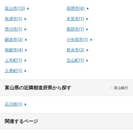
富山市(13)
高岡市(8)
魚津市(1)
氷見市(1)
滑川市(1)
黒部市(1)
砺波市(3)
小矢部市(1)
南砺市(4)
射水市(2)
上市町(1)
立山町(1)
入善町(1)
富山県の近隣都道府県から探す
富山銀行
石川県(1)
関連するページ