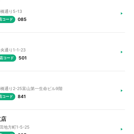
橋通り5-13
085
店コード
央通り1-1-23
501
店コード
市桜橋通り2-25富山第一生命ビル9階
841
店コード
支店
田地方町1-5-25