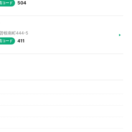
504
店コード
曽根南町444-5
411
店コード