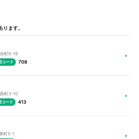
あります。
央町6-18
708
店コード
座町3-10
413
店コード
東町5-1