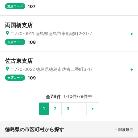
107
支店コード
両国橋支店
〒770-0911 徳島県徳島市東船場町2-21-2
108
支店コード
佐古東支店
〒770-0022 徳島県徳島市佐古二番町6-17
109
支店コード
79
1-10件/79件中
全
件
1
2
3
…
徳島県の市区町村から探す
阿波銀行