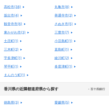
高松市(38)
丸亀市(8)
坂出市(4)
善通寺市(2)
観音寺市(6)
さぬき市(5)
東かがわ市(3)
三豊市(7)
土庄町(1)
小豆島町(1)
三木町(2)
直島町(1)
宇多津町(1)
綾川町(2)
琴平町(1)
多度津町(1)
まんのう町(1)
香川県の近隣都道府県から探す
百十四銀行
徳島県(3)
愛媛県(5)