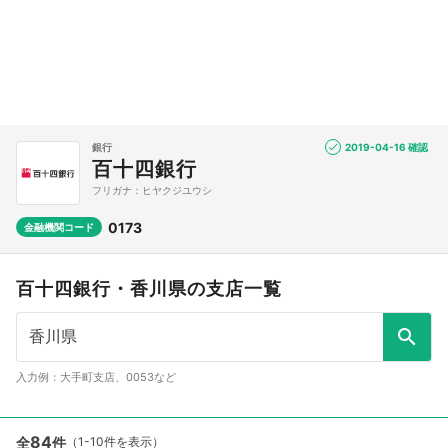
銀行
2019-04-16 確認
百十四銀行
フリガナ：ヒヤクジユウシ
0173
金融機関コード
百十四銀行・香川県の支店一覧
入力例：大手町支店、0053など
84
全
件
（1-10件を表示）