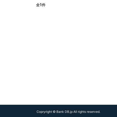
1
全
件
Copryright © Bank DB.jp All rights reserved.