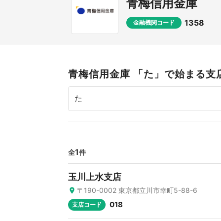
青梅信用金庫
1358
金融機関コード
青梅信用金庫 「た」で始まる支
1
全
件
玉川上水支店
〒190-0002 東京都立川市幸町5-88-6
018
支店コード