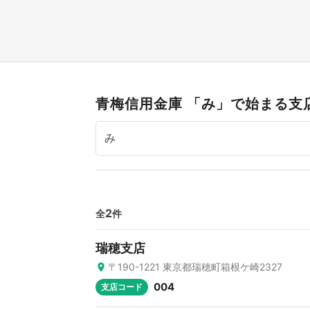
青梅信用金庫 「み」で始まる支
2
全
件
瑞穂支店
〒190-1221 東京都瑞穂町箱根ケ崎2327
004
支店コード