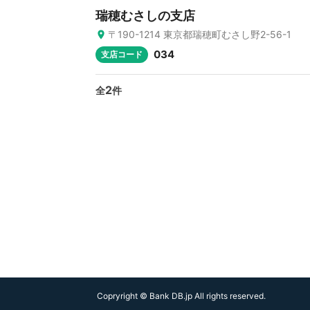
瑞穂むさしの支店
〒190-1214 東京都瑞穂町むさし野2-56-1
034
支店コード
2
全
件
Copryright © Bank DB.jp All rights reserved.