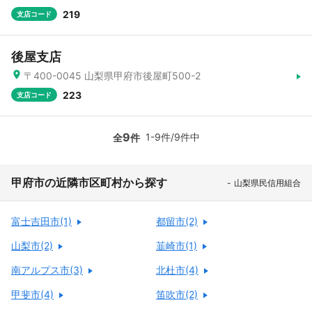
219
支店コード
後屋支店
〒400-0045 山梨県甲府市後屋町500-2
223
支店コード
9
1-9件/9件中
全
件
甲府市の近隣市区町村から探す
山梨県民信用組合
富士吉田市(1)
都留市(2)
山梨市(2)
韮崎市(1)
南アルプス市(3)
北杜市(4)
甲斐市(4)
笛吹市(2)