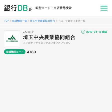
銀行コード・支店番号検索
TOP
金融機関一覧
埼玉中央農業協同組合
「ほ」で始まる支店一覧
JAバンク
2019-04-16 確認
埼玉中央農業協同組合
フリガナ：サイタマチユウオウノウキヨウ
4780
金融機関コード