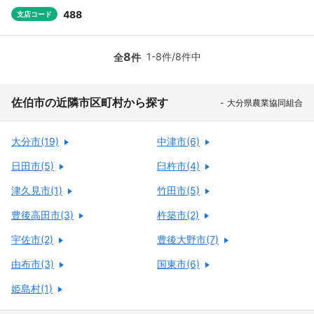
488
支店コード
8
1-8件/8件中
全
件
佐伯市の近隣市区町村から探す
大分県農業協同組合
大分市(19)
中津市(6)
日田市(5)
臼杵市(4)
津久見市(1)
竹田市(5)
豊後高田市(3)
杵築市(2)
宇佐市(2)
豊後大野市(7)
由布市(3)
国東市(6)
姫島村(1)