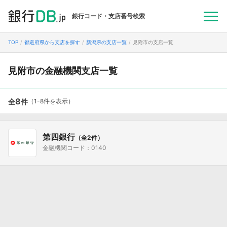
銀行コード・支店番号検索
TOP
都道府県から支店を探す
新潟県の支店一覧
見附市の支店一覧
見附市の金融機関支店一覧
8
全
件
（1-8件を表示）
第四銀行
（全2件）
金融機関コード：0140