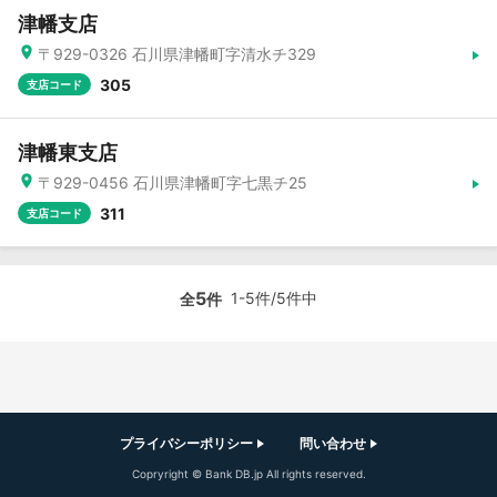
津幡支店
〒929-0326 石川県津幡町字清水チ329
305
支店コード
津幡東支店
〒929-0456 石川県津幡町字七黒チ25
311
支店コード
5
1-5件/5件中
全
件
プライバシーポリシー
問い合わせ
Copryright © Bank DB.jp All rights reserved.