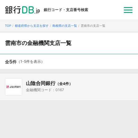
銀行コード・支店番号検索
TOP
都道府県から支店を探す
島根県の支店一覧
雲南市の支店一覧
雲南市の金融機関支店一覧
5
全
件
（1-5件を表示）
山陰合同銀行
（全4件）
金融機関コード：0167