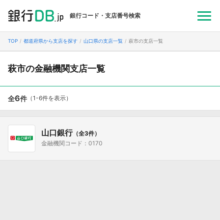
銀行コード・支店番号検索
TOP
都道府県から支店を探す
山口県の支店一覧
萩市の支店一覧
萩市の金融機関支店一覧
6
全
件
（1-6件を表示）
山口銀行
（全3件）
金融機関コード：0170