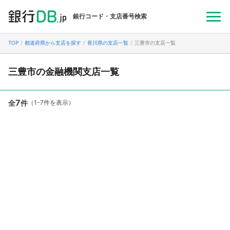
銀行コード・支店番号検索
TOP
都道府県から支店を探す
香川県の支店一覧
三豊市の支店一覧
三豊市の金融機関支店一覧
7
全
件
（1-7件を表示）