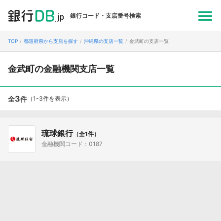
銀行コード・支店番号検索
TOP
都道府県から支店を探す
沖縄県の支店一覧
金武町の支店一覧
金武町の金融機関支店一覧
3
全
件
（1-3件を表示）
琉球銀行
（全1件）
金融機関コード：0187