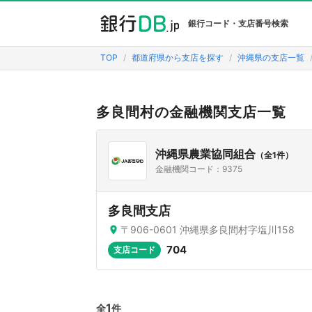
銀行コード・支店番号検索
TOP
都道府県から支店を探す
沖縄県の支店一覧
多良間村の金融機関支店一覧
沖縄県農業協同組合
（全1件）
金融機関コード：9375
多良間支店
〒906-0601 沖縄県多良間村字塩川158
704
支店コード
1
全
件