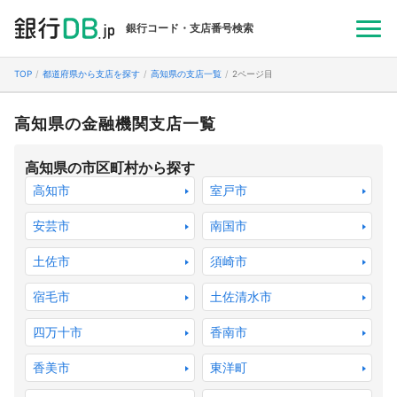
銀行コード・支店番号検索
TOP
都道府県から支店を探す
高知県の支店一覧
2ページ目
高知県の金融機関支店一覧
高知県の市区町村から探す
高知市
室戸市
安芸市
南国市
土佐市
須崎市
宿毛市
土佐清水市
四万十市
香南市
香美市
東洋町