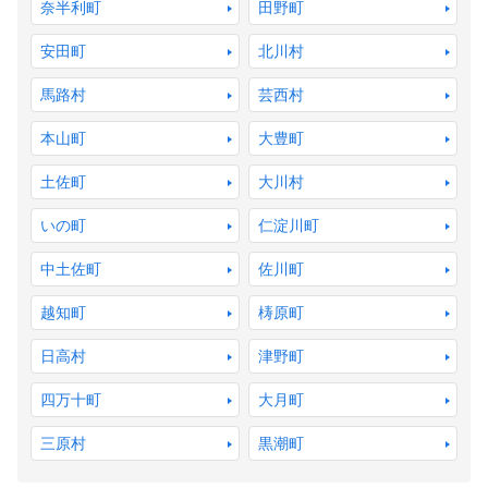
奈半利町
田野町
安田町
北川村
馬路村
芸西村
本山町
大豊町
土佐町
大川村
いの町
仁淀川町
中土佐町
佐川町
越知町
梼原町
日高村
津野町
四万十町
大月町
三原村
黒潮町