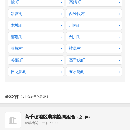
綾町
高鍋町
新富町
西米良村
木城町
川南町
都農町
門川町
諸塚村
椎葉村
美郷町
高千穂町
日之影町
五ヶ瀬町
32
全
件
（31-32件を表示）
高千穂地区農業協同組合
（全5件）
金融機関コード：9221