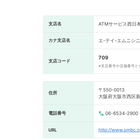
支店名
ATMサービス西日
カナ支店名
エ-テイ-エムニシ
709
支店コード
※支店番号や店舗番号と
〒550-0013
住所
大阪府大阪市西区新町
電話番号
06-6534-2900
http://www.smbc.co
URL