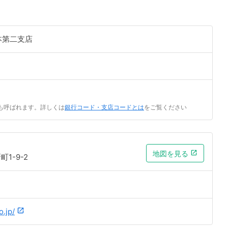
本第二支店
ニ
も呼ばれます。詳しくは
銀行コード・支店コードとは
をご覧ください
地図を見る
1-9-2
.jp/