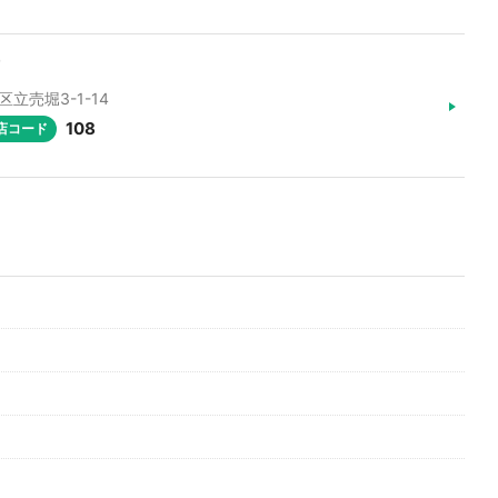
区立売堀3-1-14
108
店コード