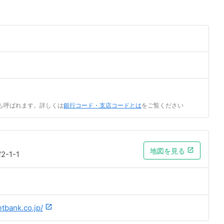
も呼ばれます。詳しくは
銀行コード・支店コードとは
をご覧ください
地図を見る
-1-1
tbank.co.jp/