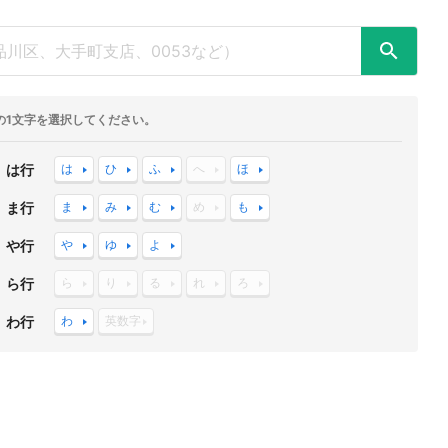
の1文字を選択してください。
は行
は
ひ
ふ
へ
ほ
ま行
ま
み
む
め
も
や行
や
ゆ
よ
ら行
ら
り
る
れ
ろ
わ行
わ
英数字