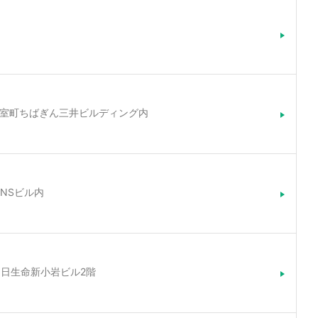
5-5室町ちばぎん三井ビルディング内
宿NSビル内
10朝日生命新小岩ビル2階