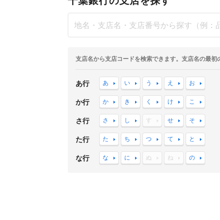
千葉銀行の支店を探す
支店名から支店コードを検索できます。支店名の最初
あ行
あ
い
う
え
お
か行
か
き
く
け
こ
さ行
さ
し
す
せ
そ
た行
た
ち
つ
て
と
な行
な
に
ぬ
ね
の