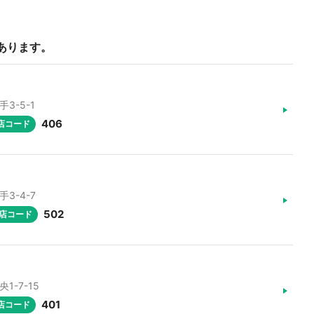
あります。
3-5-1
406
店コード
3-4-7
502
店コード
1-7-15
401
店コード