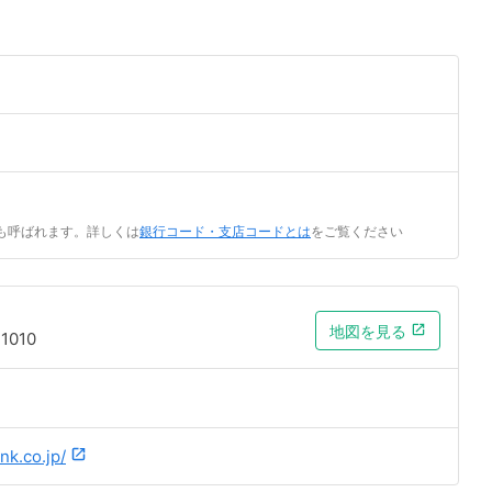
も呼ばれます。詳しくは
銀行コード・支店コードとは
をご覧ください
地図を見る
010
nk.co.jp/