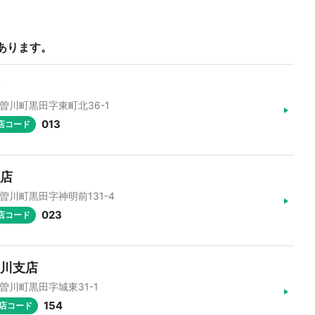
あります。
木曽川町黒田字東町北36-1
013
店コード
支店
木曽川町黒田字神明前131-4
023
店コード
曽川支店
木曽川町黒田字城東31-1
154
店コード