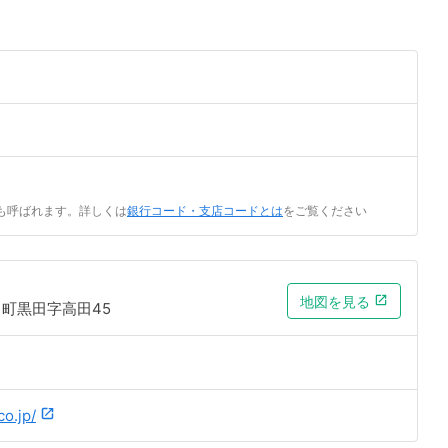
も呼ばれます。詳しくは
銀行コード・支店コードとは
をご覧ください
地図を見る
町黒田字高田45
co.jp/