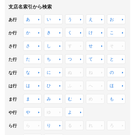
支店名索引から検索
あ
い
う
え
お
あ行
か
き
く
け
こ
か行
さ
し
す
せ
そ
さ行
た
ち
つ
て
と
た行
な
に
ぬ
ね
の
な行
は
ひ
ふ
へ
ほ
は行
ま
み
む
め
も
ま行
や
ゆ
よ
や行
ら
り
る
れ
ろ
ら行