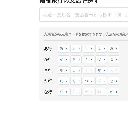
南都銀行の支店を探す
支店名から支店コードを検索できます。支店名の最初
あ行
あ
い
う
え
お
か行
か
き
く
け
こ
さ行
さ
し
す
せ
そ
た行
た
ち
つ
て
と
な行
な
に
ぬ
ね
の