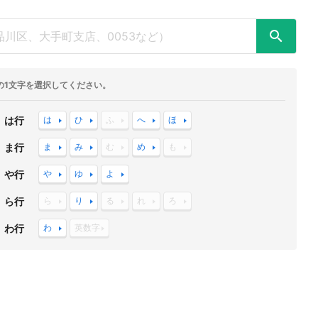
の1文字を選択してください。
は行
は
ひ
ふ
へ
ほ
ま行
ま
み
む
め
も
や行
や
ゆ
よ
ら行
ら
り
る
れ
ろ
わ行
わ
英数字