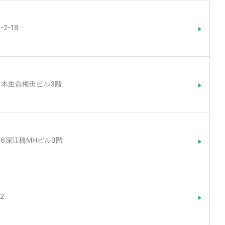
2-18
3日本生命梅田ビル3階
5-6深江橋MHビル3階
2