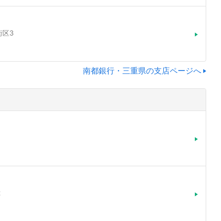
街区3
南都銀行・三重県の支店ページへ
2