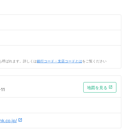
も呼ばれます。詳しくは
銀行コード・支店コードとは
をご覧ください
地図を見る
11
k.co.jp/