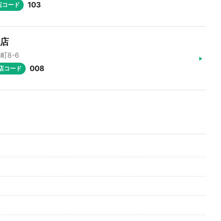
103
店コード
支店
町8-6
008
店コード