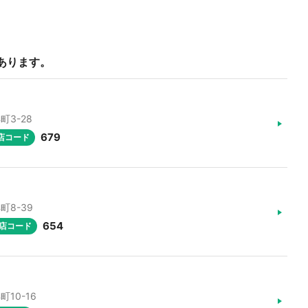
あります。
町3-28
679
店コード
町8-39
654
店コード
町10-16