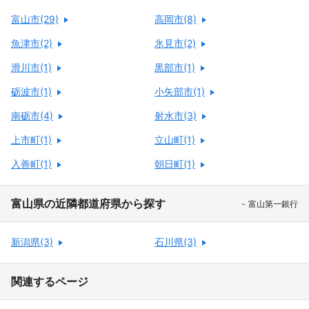
富山市(29)
高岡市(8)
魚津市(2)
氷見市(2)
滑川市(1)
黒部市(1)
砺波市(1)
小矢部市(1)
南砺市(4)
射水市(3)
上市町(1)
立山町(1)
入善町(1)
朝日町(1)
富山県の近隣都道府県から探す
富山第一銀行
新潟県(3)
石川県(3)
関連するページ