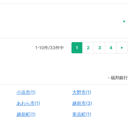
1-10件/33件中
1
2
3
4
福邦銀行
小浜市(1)
大野市(1)
あわら市(1)
越前市(3)
越前町(1)
美浜町(1)