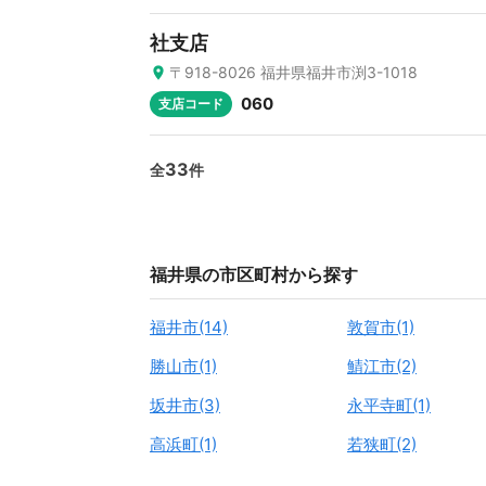
社支店
〒918-8026 福井県福井市渕3-1018
060
支店コード
33
全
件
福井県の市区町村から探す
福井市(14)
敦賀市(1)
勝山市(1)
鯖江市(2)
坂井市(3)
永平寺町(1)
高浜町(1)
若狭町(2)