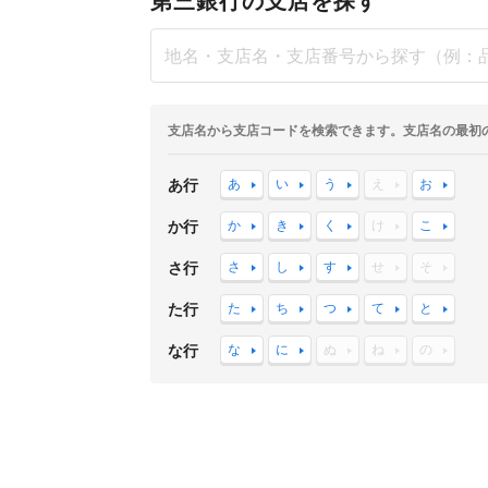
第三銀行の支店を探す
支店名から支店コードを検索できます。支店名の最初
あ行
あ
い
う
え
お
か行
か
き
く
け
こ
さ行
さ
し
す
せ
そ
た行
た
ち
つ
て
と
な行
な
に
ぬ
ね
の