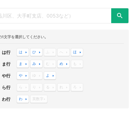
の1文字を選択してください。
は行
は
ひ
ふ
へ
ほ
ま行
ま
み
む
め
も
や行
や
ゆ
よ
ら行
ら
り
る
れ
ろ
わ行
わ
英数字