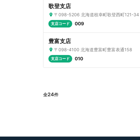
歌登支店
〒098-5206 北海道枝幸町歌登西町121-34
009
支店コード
豊富支店
〒098-4100 北海道豊富町豊富表通158
010
支店コード
24
全
件