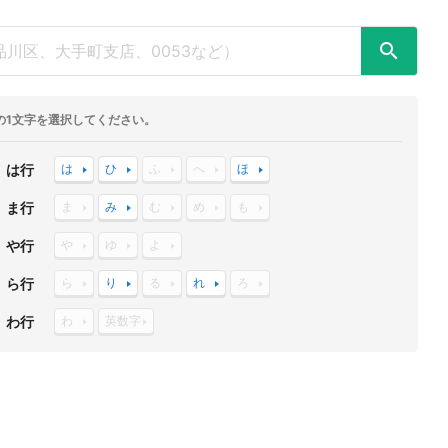
の1文字を選択してください。
は行
は
ひ
ふ
へ
ほ
ま行
ま
み
む
め
も
や行
や
ゆ
よ
ら行
ら
り
る
れ
ろ
わ行
わ
英数字