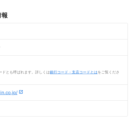
情報
ン
ードとも呼ばれます。詳しくは
銀行コード・支店コードとは
をご覧くださ
n.co.jp/