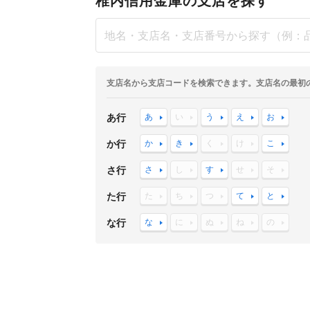
稚内信用金庫の支店を探す
支店名から支店コードを検索できます。支店名の最初
あ行
あ
い
う
え
お
か行
か
き
く
け
こ
さ行
さ
し
す
せ
そ
た行
た
ち
つ
て
と
な行
な
に
ぬ
ね
の