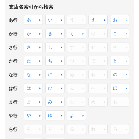
支店名索引から検索
あ
い
う
え
お
あ行
か
き
く
け
こ
か行
さ
し
す
せ
そ
さ行
た
ち
つ
て
と
た行
な
に
ぬ
ね
の
な行
は
ひ
ふ
へ
ほ
は行
ま
み
む
め
も
ま行
や
ゆ
よ
や行
ら
り
る
れ
ろ
ら行