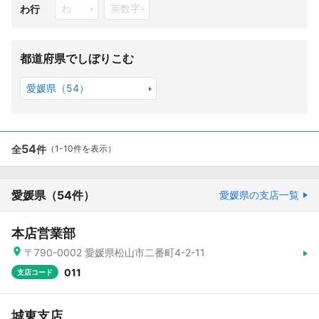
わ
英数字
わ行
都道府県でしぼりこむ
愛媛県（54）
54
全
件
（1-10件を表示）
愛媛県
（54件）
愛媛県の支店一覧
本店営業部
〒790-0002 愛媛県松山市二番町4-2-11
011
支店コード
城東支店