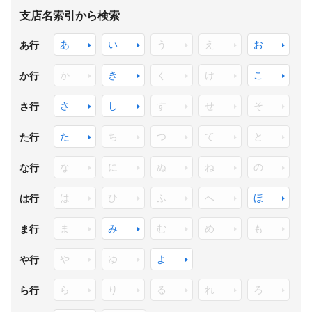
支店名索引から検索
あ
い
う
え
お
あ行
か
き
く
け
こ
か行
さ
し
す
せ
そ
さ行
た
ち
つ
て
と
た行
な
に
ぬ
ね
の
な行
は
ひ
ふ
へ
ほ
は行
ま
み
む
め
も
ま行
や
ゆ
よ
や行
ら
り
る
れ
ろ
ら行