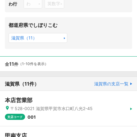
わ
英数字
わ行
都道府県でしぼりこむ
滋賀県（11）
11
全
件
（1-10件を表示）
滋賀県
（11件）
滋賀県の支店一覧
本店営業部
〒528-0021 滋賀県甲賀市水口町八光2-45
001
支店コード
甲南支店