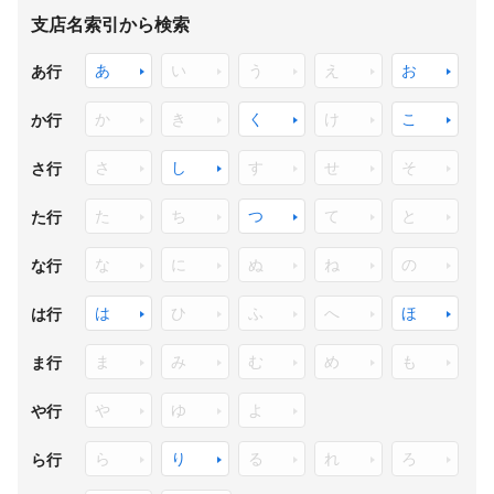
支店名索引から検索
あ
い
う
え
お
あ行
か
き
く
け
こ
か行
さ
し
す
せ
そ
さ行
た
ち
つ
て
と
た行
な
に
ぬ
ね
の
な行
は
ひ
ふ
へ
ほ
は行
ま
み
む
め
も
ま行
や
ゆ
よ
や行
ら
り
る
れ
ろ
ら行