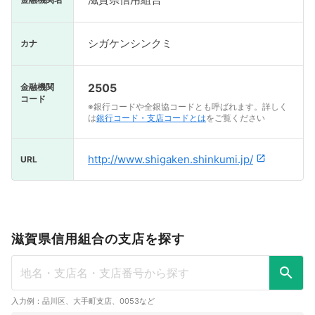
シガケンシンクミ
カナ
2505
金融機関
コード
※銀行コードや全銀協コードとも呼ばれます。詳しく
は
銀行コード・支店コードとは
をご覧ください
http://www.shigaken.shinkumi.jp/
URL
滋賀県信用組合の支店を探す
入力例：品川区、大手町支店、0053など