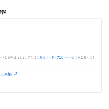
情報
ードとも呼ばれます。詳しくは
銀行コード・支店コードとは
をご覧くださ
n.or.jp/