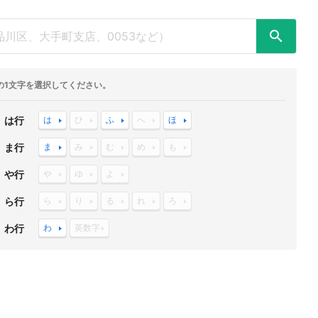
の1文字を選択してください。
は行
は
ひ
ふ
へ
ほ
ま行
ま
み
む
め
も
や行
や
ゆ
よ
ら行
ら
り
る
れ
ろ
わ行
わ
英数字