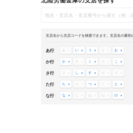
北陸労働金庫の支店を探す
支店名から支店コードを検索できます。支店名の最初
あ行
あ
い
う
え
お
か行
か
き
く
け
こ
さ行
さ
し
す
せ
そ
た行
た
ち
つ
て
と
な行
な
に
ぬ
ね
の