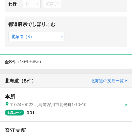
わ
英数字
わ行
都道府県でしぼりこむ
北海道（8）
8
全
件
（1-8件を表示）
北海道
（8件）
北海道の支店一覧
本所
〒074-0022 北海道深川市北光町1-10-10
001
支店コード
音江支所