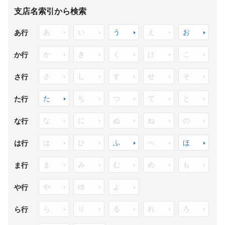
支店名索引から検索
あ
い
う
え
お
あ行
か
き
く
け
こ
か行
さ
し
す
せ
そ
さ行
た
ち
つ
て
と
た行
な
に
ぬ
ね
の
な行
は
ひ
ふ
へ
ほ
は行
ま
み
む
め
も
ま行
や
ゆ
よ
や行
ら
り
る
れ
ろ
ら行