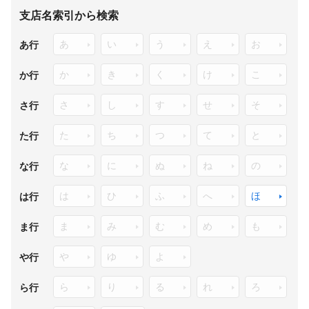
支店名索引から検索
あ
い
う
え
お
あ行
か
き
く
け
こ
か行
さ
し
す
せ
そ
さ行
た
ち
つ
て
と
た行
な
に
ぬ
ね
の
な行
は
ひ
ふ
へ
ほ
は行
ま
み
む
め
も
ま行
や
ゆ
よ
や行
ら
り
る
れ
ろ
ら行