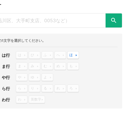
す
の1文字を選択してください。
は行
は
ひ
ふ
へ
ほ
ま行
ま
み
む
め
も
や行
や
ゆ
よ
ら行
ら
り
る
れ
ろ
わ行
わ
英数字