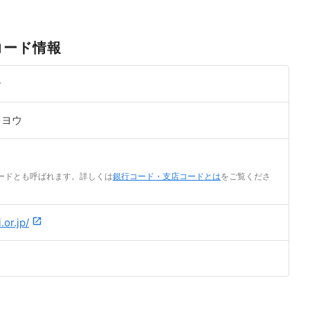
コード情報
合
キヨウ
ードとも呼ばれます。詳しくは
銀行コード・支店コードとは
をご覧くださ
.or.jp/