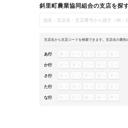
斜里町農業協同組合の支店を探
支店名から支店コードを検索できます。支店名の最初
あ行
あ
い
う
え
お
か行
か
き
く
け
こ
さ行
さ
し
す
せ
そ
た行
た
ち
つ
て
と
な行
な
に
ぬ
ね
の