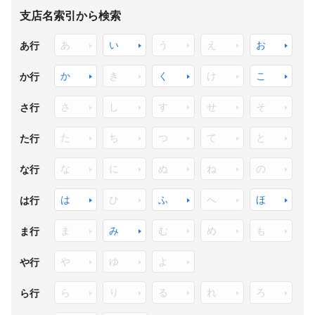
支店名索引から検索
あ
い
う
え
お
あ行
か
き
く
け
こ
か行
さ
し
す
せ
そ
さ行
た
ち
つ
て
と
た行
な
に
ぬ
ね
の
な行
は
ひ
ふ
へ
ほ
は行
ま
み
む
め
も
ま行
や
ゆ
よ
や行
ら
り
る
れ
ろ
ら行