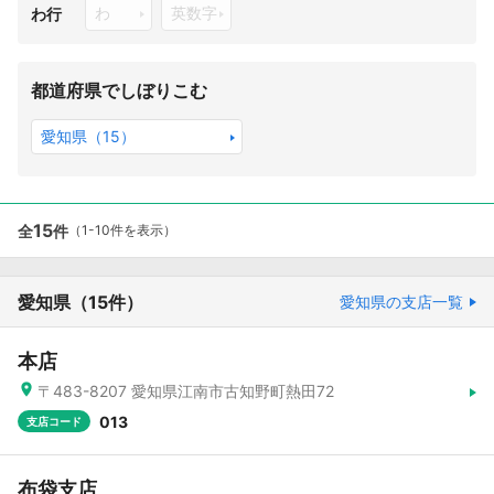
わ
英数字
わ行
都道府県でしぼりこむ
愛知県（15）
15
全
件
（1-10件を表示）
愛知県
（15件）
愛知県の支店一覧
本店
〒483-8207 愛知県江南市古知野町熱田72
013
支店コード
布袋支店