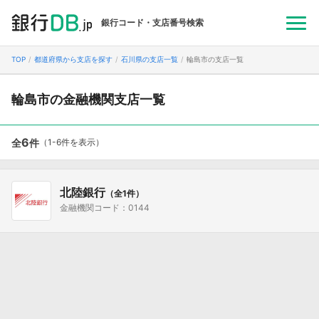
銀行コード・支店番号検索
TOP
都道府県から支店を探す
石川県の支店一覧
輪島市の支店一覧
輪島市の金融機関支店一覧
6
全
件
（1-6件を表示）
北陸銀行
（全1件）
金融機関コード：0144