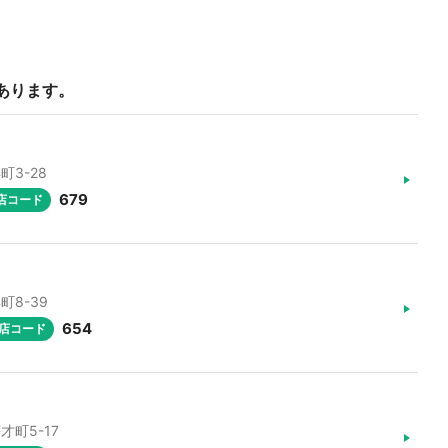
あります。
町3-28
679
店コード
町8-39
654
店コード
才町5-17