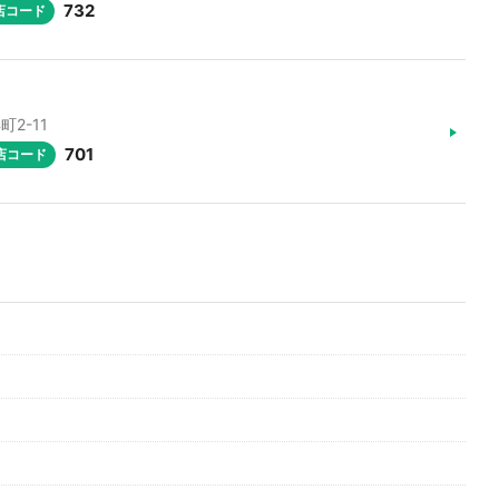
732
店コード
町2-11
701
店コード