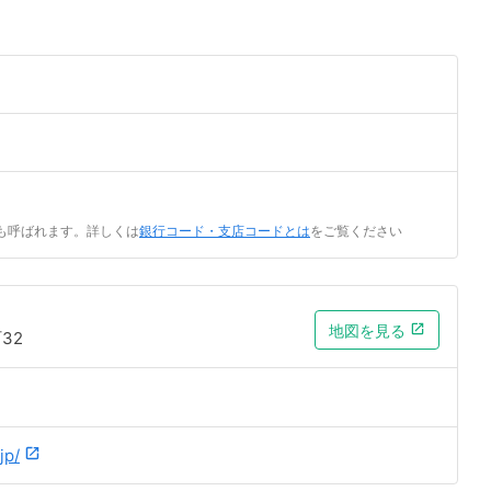
も呼ばれます。詳しくは
銀行コード・支店コードとは
をご覧ください
地図を見る
32
jp/