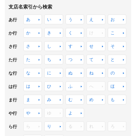
支店名索引から検索
あ
い
う
え
お
あ行
か
き
く
け
こ
か行
さ
し
す
せ
そ
さ行
た
ち
つ
て
と
た行
な
に
ぬ
ね
の
な行
は
ひ
ふ
へ
ほ
は行
ま
み
む
め
も
ま行
や
ゆ
よ
や行
ら
り
る
れ
ろ
ら行