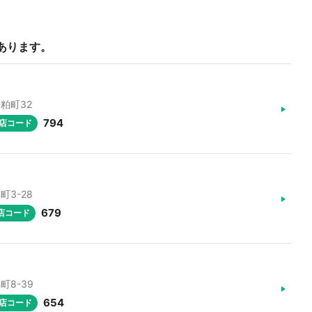
あります。
炉粕町32
794
店コード
町3-28
679
店コード
町8-39
654
店コード