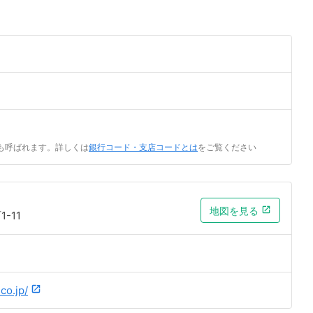
も呼ばれます。詳しくは
銀行コード・支店コードとは
をご覧ください
地図を見る
-11
co.jp/