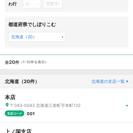
わ
英数字
わ行
都道府県でしぼりこむ
北海道（20）
20
全
件
（1-10件を表示）
北海道
（20件）
北海道の支店一覧
本店
〒043-0043 北海道江差町字本町132
001
支店コード
上ノ国支店