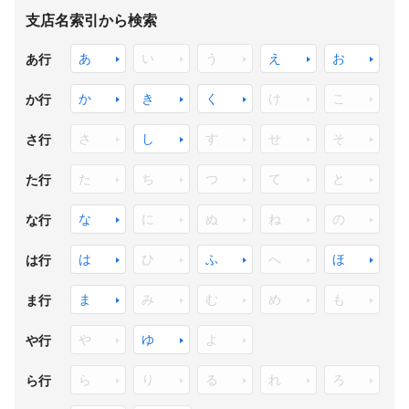
支店名索引から検索
あ
い
う
え
お
あ行
か
き
く
け
こ
か行
さ
し
す
せ
そ
さ行
た
ち
つ
て
と
た行
な
に
ぬ
ね
の
な行
は
ひ
ふ
へ
ほ
は行
ま
み
む
め
も
ま行
や
ゆ
よ
や行
ら
り
る
れ
ろ
ら行