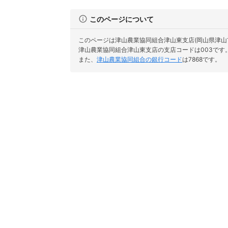
このページについて
このページは津山農業協同組合津山東支店(岡山県津山
津山農業協同組合津山東支店の支店コードは003です
また、
津山農業協同組合の銀行コード
は7868です。