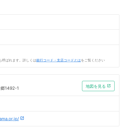
も呼ばれます。詳しくは
銀行コード・支店コードとは
をご覧ください
地図を見る
1492-1
ama.or.jp/