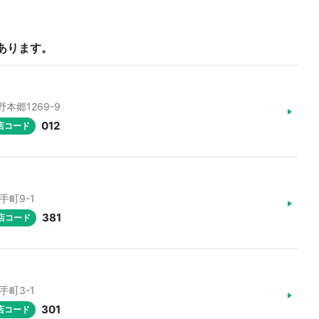
あります。
野本郷1269-9
012
店コード
手町9-1
381
店コード
手町3-1
301
店コード