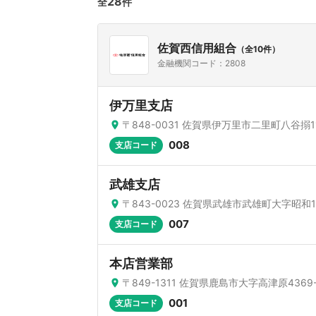
28
全
件
佐賀西信用組合
（全10件）
金融機関コード：2808
伊万里支店
〒848-0031 佐賀県伊万里市二里町八谷搦11
008
支店コード
武雄支店
〒843-0023 佐賀県武雄市武雄町大字昭和1
007
支店コード
本店営業部
〒849-1311 佐賀県鹿島市大字高津原4369-
001
支店コード