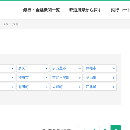
銀行・金融機関一覧
都道府県から探す
銀行コー
3ページ目
多久市
伊万里市
武雄市
神埼市
吉野ヶ里町
基山町
有田町
大町町
江北町