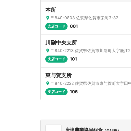
本所
〒840-0803 佐賀県佐賀市栄町3-32
001
支店コード
川副中央支所
〒840-2213 佐賀県佐賀市川副町大字鹿江23
101
支店コード
東与賀支所
〒840-2222 佐賀県佐賀市東与賀町大字田中
106
支店コード
唐津農業協同組合
（全18件）