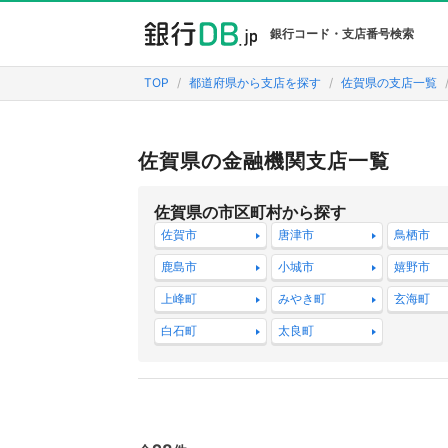
銀行コード・支店番号検索
TOP
都道府県から支店を探す
佐賀県の支店一覧
佐賀県の金融機関支店一覧
佐賀県の市区町村から探す
佐賀市
唐津市
鳥栖市
鹿島市
小城市
嬉野市
上峰町
みやき町
玄海町
白石町
太良町