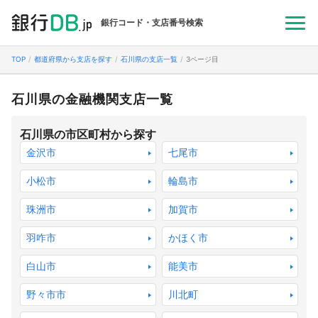
銀行コード・支店番号検索
TOP
都道府県から支店を探す
石川県の支店一覧
3ページ目
石川県の金融機関支店一覧
石川県の市区町村から探す
金沢市
七尾市
小松市
輪島市
珠洲市
加賀市
羽咋市
かほく市
白山市
能美市
野々市市
川北町