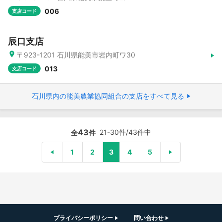
006
支店コード
辰口支店
〒923-1201 石川県能美市岩内町ワ30
013
支店コード
石川県内の能美農業協同組合の支店をすべて見る
43
21-30件/43件中
全
件
1
2
3
4
5
プライバシーポリシー
問い合わせ