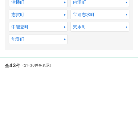
津幡町
内灘町
志賀町
宝達志水町
中能登町
穴水町
能登町
43
全
件
（21-30件を表示）